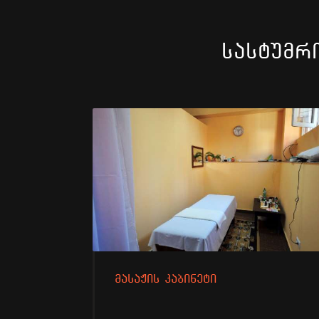
ᲡᲐᲡᲢᲣᲛᲠ
ᲛᲐᲡᲐᲟᲘᲡ ᲙᲐᲑᲘᲜᲔᲢᲘ