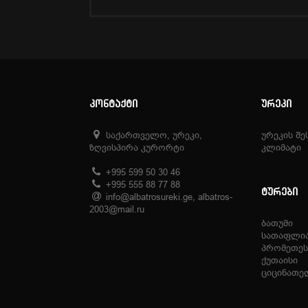
ᲙᲝᲜᲢᲐᲥᲢᲘ
ᲣᲠᲔᲙᲘ
საქართველო, ურეკი,
ურეკის შე
ზღვისპირა კურორტი
კლიმატი
+995 599 50 30 46
+995 555 88 77 88
ᲢᲣᲠᲔᲑᲘ
info@albatrosureki.ge, albatros-
2003@mail.ru
ბათუმი
სათაფლი
პრომეთეს
ქუთაისი
ციცინათე