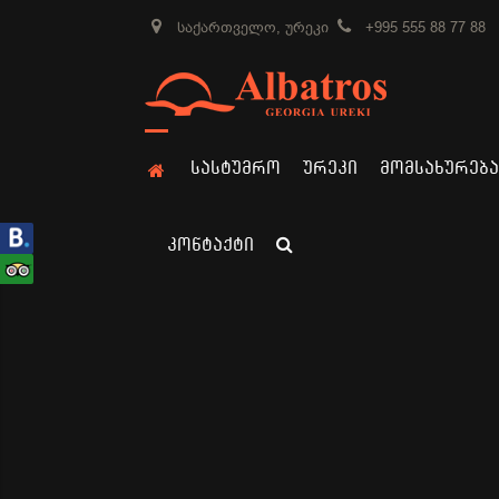
ᲡᲐᲥᲐᲠᲗᲕᲔᲚᲝ, ᲣᲠᲔᲙᲘ
+995 555 88 77 88
ᲡᲐᲡᲢᲣᲛᲠᲝ
ᲣᲠᲔᲙᲘ
ᲛᲝᲛᲡᲐᲮᲣᲠᲔᲑᲐ
ᲙᲝᲜᲢᲐᲥᲢᲘ